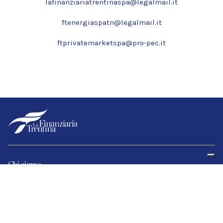
lafinanziariatrentinaspa@legalmail.it
ftenergiaspatn@legalmail.it
ftprivatemarketspa@pro-pec.it
Chi siamo
Società
Strategie d’investimento
Portfolio