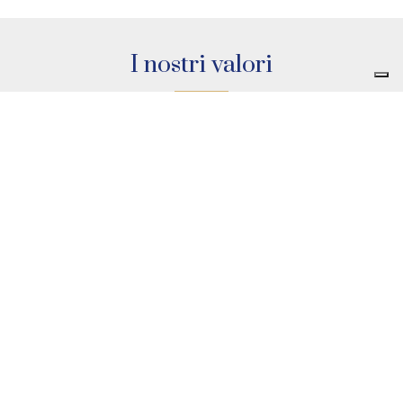
I nostri valori
Territorio
Affascinante e stimolante, denso di valori e di storia, ma
anche una sfida capace di plasmare forza e abilità. Questo è
quanto ci offre la nostra terra, in cui la novità è vista talora