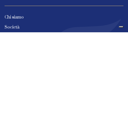
Chi siamo
Società
Strategie d’investimento
Portfolio
Team
News ed eventi
Contatti
Cookie & Privacy
Credits
® La Finanziaria Trentina Spa 2021 | Capitale Sociale € 55.000.000,00 i.v.
registro delle imprese n. 185708 – CCIAA TRENTO Codice fiscale e partita IVA
n. 01896030226
Sede legale Via Santa Croce, 26 – 38122 Trento | tel. +39 0461 260831 |